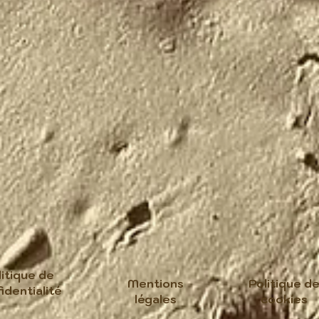
litique de
Mentions
Politique d
identialité
légales
cookies