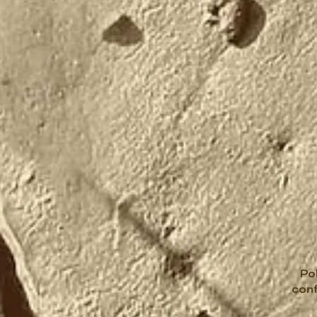
Po
conf