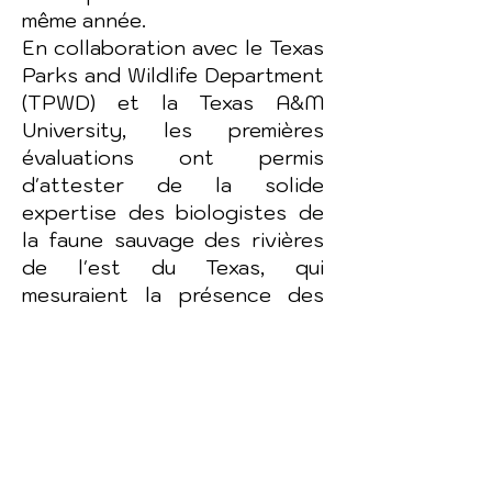
même année.
En collaboration avec le Texas
Parks and Wildlife Department
(TPWD) et la Texas A&M
University, les premières
évaluations ont permis
d'attester de la solide
expertise des biologistes de
la faune sauvage des rivières
de l'est du Texas, qui
mesuraient la présence des
loutres (Lontra canadensis).
Le système d'évaluation s'est
avéré être une excellente
mesure des compétences sur
le terrain et un outil de
formation inégalé.
L'enthousiasme pour le